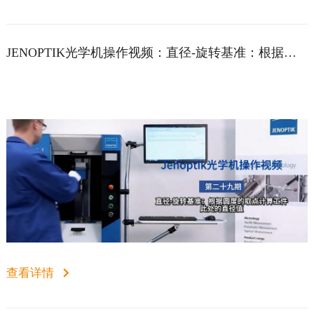
JENOPTIK光学机操作视频：直径-旋转基准：根据圆
度的取点计算工件此处的直径值
查看详情