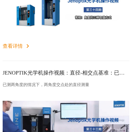
查看详情
JENOPTIK光学机操作视频：直径-相交点基准：已测
两角度的情况下，两角度交点处的直径测量
已测两角度的情况下，两角度交点处的直径测量