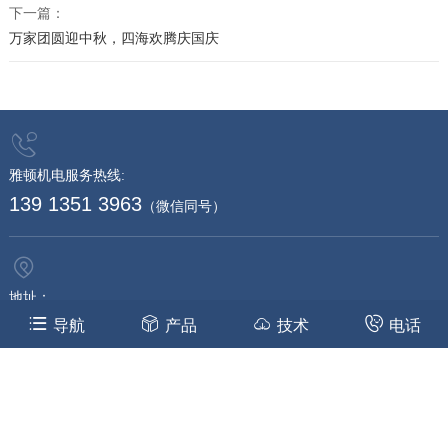
下一篇：
万家团圆迎中秋，四海欢腾庆国庆
雅顿机电服务热线:
139 1351 3963
（微信同号）
地址：
导航
产品
技术
电话
苏州高新区泰山路2号博济科技创业园F座101-102室
邮箱：
sales@arden18.cn