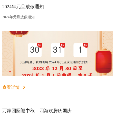
2024年元旦放假通知
2024年元旦放假通知
查看详情
万家团圆迎中秋，四海欢腾庆国庆