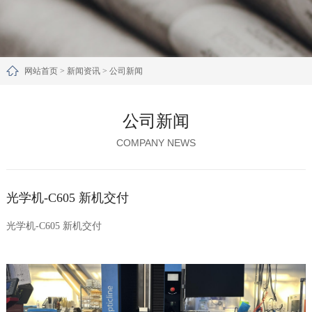
网站首页
>
新闻资讯
>
公司新闻
公司新闻
COMPANY NEWS
光学机-C605 新机交付
光学机-C605 新机交付