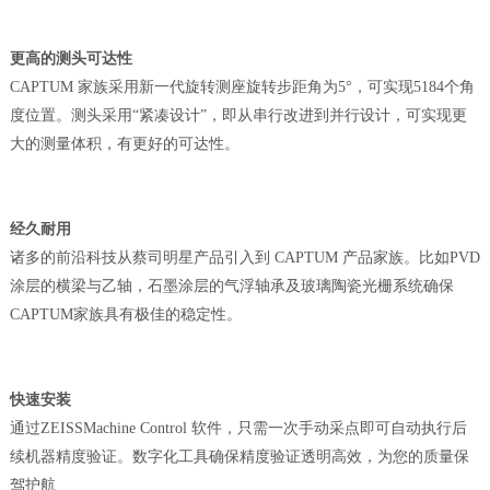
更高的测头可达性
CAPTUM 家族采用新一代旋转测座旋转步距角为5°，可实现5184个角
度
位置。测头采用
“紧凑设计”，即从串行改进到并行设计，可实现更
大的测量体积，有更好的可达性。
经久耐用
诸多的前沿科技从蔡司明星产品引入到
CAPTUM 产品家族。比如PVD
涂层的横梁与乙轴，石墨涂层的气浮轴承及玻璃陶瓷光栅系统确保
CAPTUM家族具有极佳的稳定性。
快速安装
通过
ZEISSMachine Control 软件，只需一次手动采点即可自动执行后
续机器精度验
证。数字化工具确保精度验证透明高效，为您的质量保
驾护航