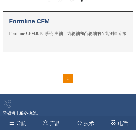
Formline CFM
Formline CFM3010 系统 曲轴、齿轮轴和凸轮轴的全能测量专家
1
雅顿机电服务热线:
139 1351 3963
（微信同号）
导航
产品
技术
电话